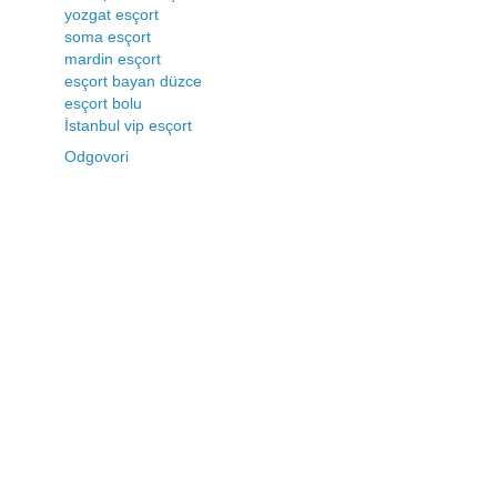
yozgat esçort
soma esçort
mardin esçort
esçort bayan düzce
esçort bolu
İstanbul vip esçort
Odgovori