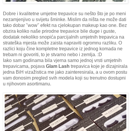
Dobre i kvalitetne umjetne trepavice su nešto što je po meni
nezamjenjivo u svijetu šminke. Mislim da ništa ne može dati
tako dobar "wow" efekt na cjelokupan makeup kao one. Bez
obzira koliko naše prirodne trepavice bile duge i guste,
dodatak nekoliko snopića parcijalnih umjetnih trepavica na
strateška mjesta može zaista napraviti ogromnu razliku. O
razlici koju čine kompletne trepavice iz jednog komada ne
trebam ni govoriti, to je stvarno nebo i zemlja. :D
Iako sam godinama bila vjerna samo jednoj vrsti umjetnih
trepavicama, pojava
Glam Lash
trepavica koje je dizajnirala
jedna BiH vizažistica me jako zainteresirala, a u ovom postu
vam donosim pregled svih modela koji su trenutno dostupni
u njihovom asortimanu.