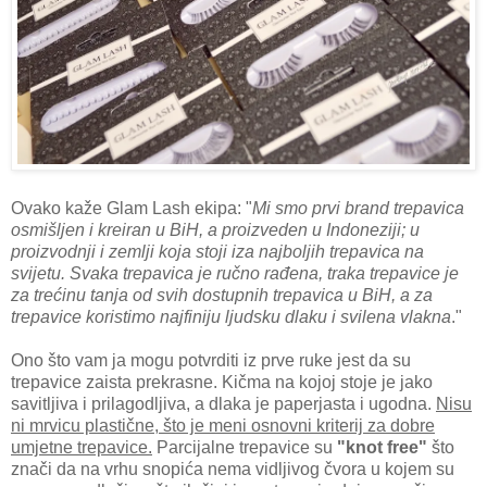
Ovako kaže Glam Lash ekipa:
"
Mi smo prvi brand trepavica
osmišljen i kreiran u BiH, a proizveden u Indoneziji; u
proizvodnji i zemlji koja stoji iza najboljih trepavica na
svijetu. Svaka trepavica je ručno rađena, traka trepavice je
za trećinu tanja od svih dostupnih trepavica u BiH, a za
trepavice koristimo najfiniju ljudsku dlaku i svilena vlakna
."
Ono što vam ja mogu potvrditi iz prve ruke jest da su
trepavice zaista prekrasne. Kičma na kojoj stoje je jako
savitljiva i prilagodljiva, a dlaka je paperjasta i ugodna.
Nisu
ni mrvicu plastične, što je meni osnovni kriterij za dobre
umjetne trepavice.
Parcijalne trepavice su
"knot free"
što
znači da na vrhu snopića nema vidljivog čvora u kojem su