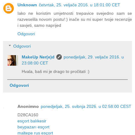
Unknown
četvrtak, 25. veljače 2016. u 18:01:00 CET
Iako ne koristim umjetnosti trepavice svejedno sam se
razveselila novom postu!:) inače su mi super tvoje recenzije
i savjeti, samo naprijed
Odgovori
Odgovori
MakeUp Ner(e)d
ponedjeljak, 29. veljače 2016. u
23:08:00 CET
Hvala, baš mi je drago to pročitati :)
Odgovori
Anonimno
ponedjeljak, 25. svibnja 2026. u 02:58:00 CEST
D28CA160
esçort balıkesir
beypazarı esçort
maltepe rus esçort