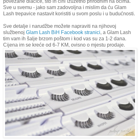
povezane dlačice, što ih čini izuzetno prirodnim na očima.
Sve u svemu - jako sam zadovoljna i mislim da ću Glam
Lash trepavice nastavit koristiti u svom poslu i u budućnosti.
Sve detalje i narudžbe možete napraviti na njihovoj
službenoj
Glam Lash BiH Facebook stranici
, a Glam Lash
tim vam ih šalje brzom poštom i kod vas su za 1-2 dana.
Cijena im se kreće od 6-7 KM, ovisno o mjestu prodaje.