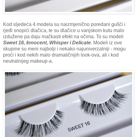
Kod sljedeća 4 modela su naizmjenično poredani gušći i
rjeđi snopići dlačica, te su dlačice u vanjskom kutu malo
izdužene pa daju mačkasti efekt na očima. To su modeli
Sweet 16, Innocent, Whisper i Delicate
. Modeli iz ove
skupine su meni najbolji i nekako najuniverzalniji - mogu
proći i kod nekih malo dramatičnijih look-ova, ali i kod
neutralnijeg makeup-a.