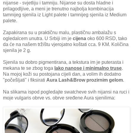
nijanse - svjetliju i tamniju. Nijanse su dosta hladne i
prilagodljive, a meni je trenutno najbolja kombinacija
tamnijeg sjenila iz Light palete i tamnijeg sjenila iz Medium
palete.
Zapakirana su u praktičnu malu, plastičnu ambalažu s
ogledalcem unutra. U Srbiji im je
cijena
oko 600 RSD, tako
da će na našem tržištu vjerojatno koštati cca. 9 KM. Količina
sjenila je 2 g.
Sjenila su dobro pigmentirana, a tekstura im je puterasta i
mekana te se zbog toga
lako nanose i minimalno truse
.
Na mojoj koži su postojana cijeli dan, a volim ih dodatno
"počešljati" i fiksirati
Aura Lash&Brow prozirnim gelom
.
Na slikama ispod pogledajte swatcheve svih nijansi na ruci i
moje vulgaris obrve vs. obrve sređene Aura sjenilima: