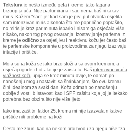
Tekstura
je nešto između gela i kreme,
jako lagana i
brzoupijajuća
. Nije parfumirana i sad nema baš nikakav
miris. Kažem "sad" jer kad sam je prvi put otvorila osjetila
sam intenzivan miris alkohola što me poprilično poplašilo,
no miris je kroz par minuta ispario i nisam ga osjećala više
nikako, nakon tog prvog otvaranja. Izostavljanje parfema iz
kreme je
odlično
za osjetljivu i reaktivnu kožu jer često baš
te parfemske komponente u proizvodima za njegu izazivaju
iritacije i prištiće.
Moja suha koža se jako brzo složila sa ovom kremom, a
osjećaj ugode i hidratacije je zaista tu. Baš
intenzivno vraća
vlažnost koži
, upija se kroz minutu-dvije, te odmah po
nanošenju mogu nastaviti sa šminkanjem, što ovu kremu
čini idealnom za svaki dan. Koža odmah po nanošenju
dobije živost i blistavost, kao i SPF zaštitu koja joj je itekako
potrebna bez obzira što nije više ljeto.
Iako ima zaštitni faktor 25, krema mi
nije izazvala nikakve
prištiće niti probleme na koži
.
Često me zbuni kad na nekom proizvodu za njegu piše "za