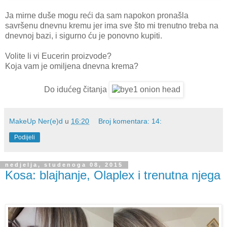
Ja mirne duše mogu reći da sam napokon pronašla
savršenu dnevnu kremu jer ima sve što mi trenutno treba na
dnevnoj bazi, i sigurno ću je ponovno kupiti.
Volite li vi Eucerin proizvode?
Koja vam je omiljena dnevna krema?
Do idućeg čitanja
MakeUp Ner(e)d
u
16:20
Broj komentara: 14:
Podijeli
nedjelja, studenoga 08, 2015
Kosa: blajhanje, Olaplex i trenutna njega