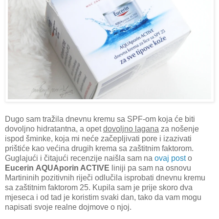
Dugo sam tražila dnevnu kremu sa SPF-om koja će biti
dovoljno hidratantna, a opet
dovoljno lagana
za nošenje
ispod šminke, koja mi neće začepljivati pore i izazivati
prištiće kao većina drugih krema sa zaštitnim faktorom.
Guglajući i čitajući recenzije naišla sam na
ovaj post
o
Eucerin
AQUAporin ACTIVE
liniji pa sam na osnovu
Martininih pozitivnih riječi odlučila isprobati dnevnu kremu
sa zaštitnim faktorom 25. Kupila sam je prije skoro dva
mjeseca i od tad je koristim svaki dan, tako da vam mogu
napisati svoje realne dojmove o njoj.