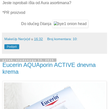
Jeste isprobali išta od Aura asortimana?
*PR proizvod
Do idućeg čitanja
MakeUp Ner(e)d
u
16:32
Broj komentara: 10:
Podijeli
petak, studenoga 13, 2015
Eucerin AQUAporin ACTIVE dnevna
krema