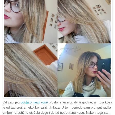
Od zadnjeg
posta o njezi kose
prošlo je više od dvije godine, a moja kosa
je od tad prošla nekoliko različitih faza. U tom periodu sam prvi put radila
ombre i drastično ošišala dugu i dotad netretiranu kosu. Nakon toga sam