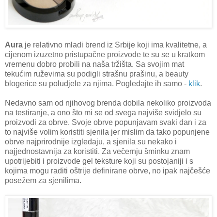
Aura
je relativno mladi brend iz Srbije koji ima kvalitetne, a
cijenom izuzetno pristupačne proizvode te su se u kratkom
vremenu dobro probili na naša tržišta. Sa svojim mat
tekućim ruževima su podigli strašnu prašinu, a beauty
blogerice su poludjele za njima. Pogledajte ih samo -
klik
.
Nedavno sam od njihovog brenda dobila nekoliko proizvoda
na testiranje, a ono što mi se od svega najviše svidjelo su
proizvodi za obrve. Svoje obrve popunjavam svaki dan i za
to najviše volim koristiti sjenila jer mislim da tako popunjene
obrve najprirodnije izgledaju, a sjenila su nekako i
najjednostavnija za koristiti. Za večernju šminku znam
upotrijebiti i proizvode gel teksture koji su postojaniji i s
kojima mogu raditi oštrije definirane obrve, no ipak najčešće
posežem za sjenilima.