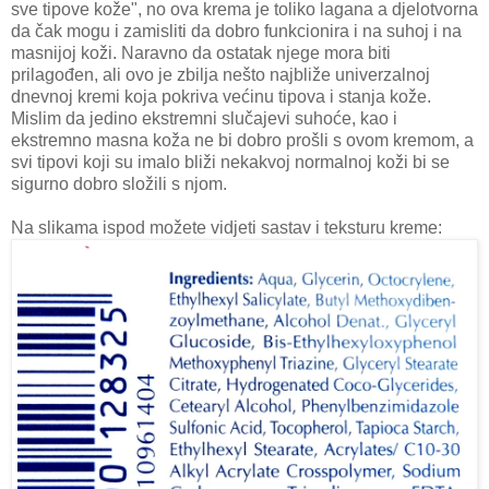
sve tipove kože", no ova krema je toliko lagana a djelotvorna
da čak mogu i zamisliti da dobro funkcionira i na suhoj i na
masnijoj koži. Naravno da ostatak njege mora biti
prilagođen, ali ovo je zbilja nešto najbliže univerzalnoj
dnevnoj kremi koja pokriva većinu tipova i stanja kože.
Mislim da jedino ekstremni slučajevi suhoće, kao i
ekstremno masna koža ne bi dobro prošli s ovom kremom, a
svi tipovi koji su imalo bliži nekakvoj normalnoj koži bi se
sigurno dobro složili s njom.
Na slikama ispod možete vidjeti sastav i teksturu kreme: