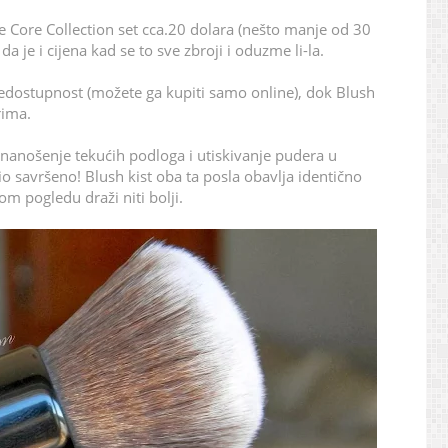
e Core Collection set cca.20 dolara (nešto manje od 30
da je i cijena kad se to sve zbroji i oduzme li-la.
edostupnost (možete ga kupiti samo online), dok Blush
rima.
a nanošenje tekućih podloga i utiskivanje pudera u
o savršeno! Blush kist oba ta posla obavlja identično
om pogledu draži niti bolji.