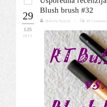
Usporedna recenzija
Blush brush #32
29
MakeUp Ner(e)d
/
46 Comments
LIS
2013