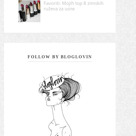
Favoriti: Mojih top 8 zimskih
ruževa za usne
FOLLOW BY BLOGLOVIN