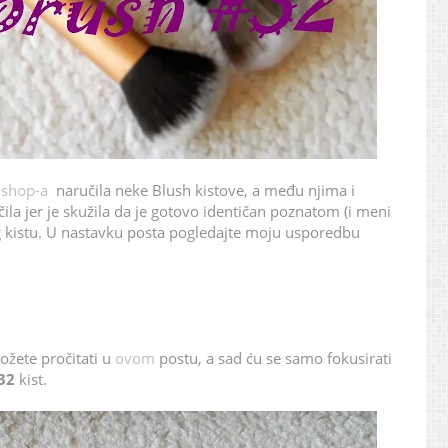
 shop-a
naručila neke Blush kistove, a među njima i
ila jer je skužila da je gotovo identičan poznatom (i meni
 kistu. U nastavku posta pogledajte moju usporedbu
ožete pročitati u
ovom
postu, a sad ću se samo fokusirati
32
kist.