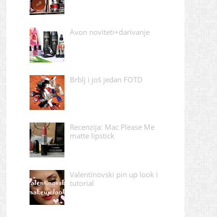
Avon noviteti+darivanje
Brblj i još jedan FOTD
Recenzija: Mac Please Me
matte lipstick
Valentinovski pin up look i
tutorial