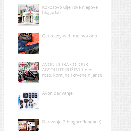
Kokosovo ulje i sve njegove
blagodati
Get ready with me ovo ono...
AVON ULTRA COLOUR
ABSOLUTE RUŽEVI 1.dio:
roze, koraljne i crvene nijanse
Avon darivanje
Darivanje-2.blogorođendan :)