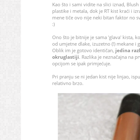
Kao što i sami vidite na slici iznad, Blu
plastike i metala, dok je RT kist kraći i i
mene tiče ovo nije neki bitan faktor no 
:)
Ono što je bitnije je sama 'glava' kista, 
od umjetne dlake, izuzetno (!) mekane i gl
Oblik im je gotovo identičan,
jedina razl
okruglastiji
. Razlika je neznačajna na 
opcijom se ipak primjećuje.
Pri pranju se ni jedan kist nije linjao, i
relativno brzo.