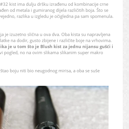
sh #32 kist ima dulju dršku izrađenu od kombinacije crne
zrađen od metala i gumiranog dijela različitih boja. Što se
svejedno, razlika u izgledu je očigledna pa sam spomenula.
koja je izuzetno slična u ova dva. Oba kista su napravljena
atke na dodir, gusto zbijene i različite boje na vrhovima.
ika je u tom što je Blush kist za jednu nijansu gušći i
prvi pogled, no na ovim slikama slikanim super makro
spuštao boju niti bio neugodnog mirisa, a oba se suše