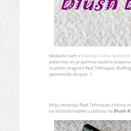
Nedavno sam s
Makeup Arena facebook
jedan koji mi je Jasmina osobno preporuč
izuzetno dragom) Real Tehniques Buffing
spomenute dvojice. :)
Moju recenziju Real Tehniques kistova m
na sličnosti/razlike u odnosu na
Blush #