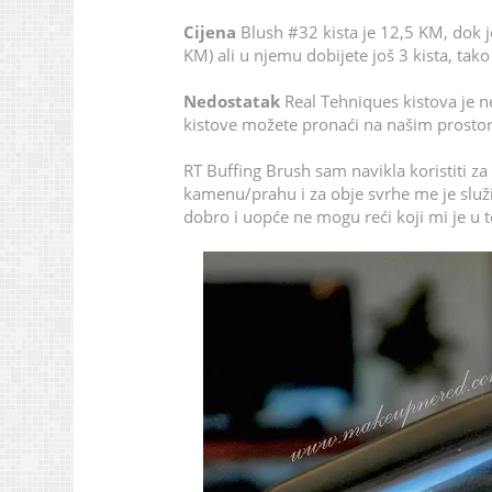
Cijena
Blush #32 kista je 12,5 KM, dok j
KM) ali u njemu dobijete još 3 kista, tako 
Nedostatak
Real Tehniques kistova je n
kistove možete pronaći na našim prosto
RT Buffing Brush sam navikla koristiti z
kamenu/prahu i za obje svrhe me je služi
dobro i uopće ne mogu reći koji mi je u t