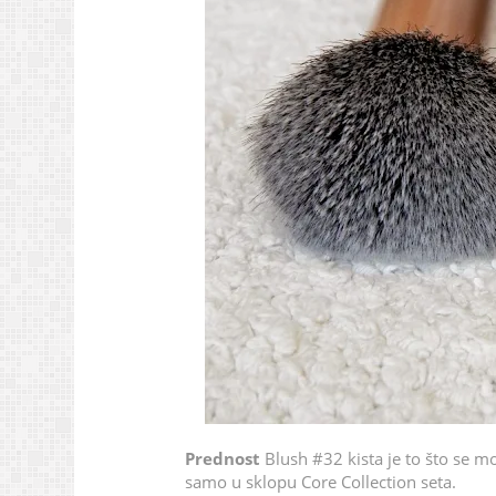
Prednost
Blush #32 kista je to što se m
samo u sklopu Core Collection seta.