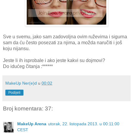
Sve u svemu, jako sam zadovoljna ovim ruževima i sigurna
sam da ću često posezati za njima, a možda naručiti i još
koju nijansu.
Jeste li ih isprobale i ako jeste kakvi su dojmovi?
Do idućeg čitanja :******
MakeUp Ner(e)d
u
00:02
Podijeli
Broj komentara: 37:
MakeUp Arena
utorak, 22. listopada 2013. u 00:11:00
CEST