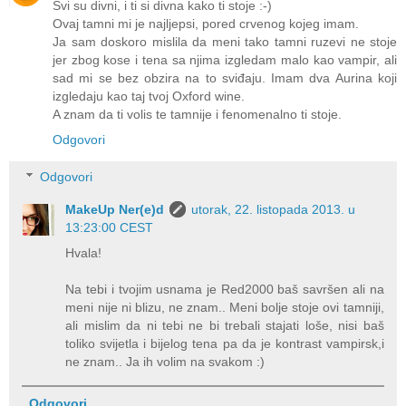
Svi su divni, i ti si divna kako ti stoje :-)
Ovaj tamni mi je najljepsi, pored crvenog kojeg imam.
Ja sam doskoro mislila da meni tako tamni ruzevi ne stoje
jer zbog kose i tena sa njima izgledam malo kao vampir, ali
sad mi se bez obzira na to sviđaju. Imam dva Aurina koji
izgledaju kao taj tvoj Oxford wine.
A znam da ti volis te tamnije i fenomenalno ti stoje.
Odgovori
Odgovori
MakeUp Ner(e)d
utorak, 22. listopada 2013. u
13:23:00 CEST
Hvala!
Na tebi i tvojim usnama je Red2000 baš savršen ali na
meni nije ni blizu, ne znam.. Meni bolje stoje ovi tamniji,
ali mislim da ni tebi ne bi trebali stajati loše, nisi baš
toliko svijetla i bijelog tena pa da je kontrast vampirsk,i
ne znam.. Ja ih volim na svakom :)
Odgovori