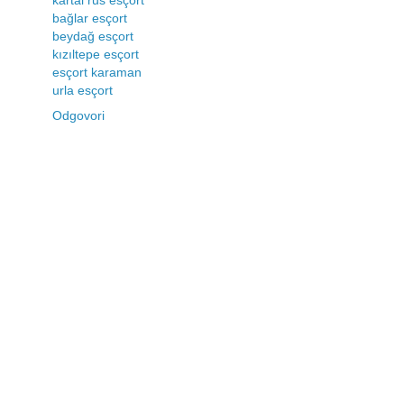
kartal rus esçort
bağlar esçort
beydağ esçort
kızıltepe esçort
esçort karaman
urla esçort
Odgovori