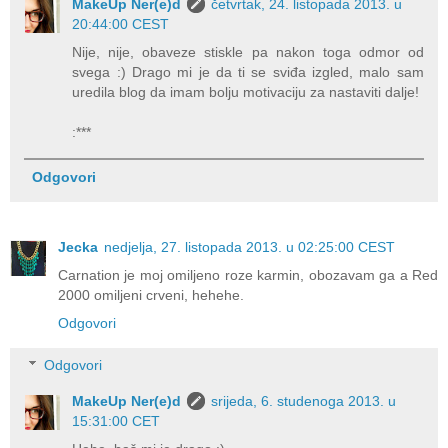
MakeUp Ner(e)d
četvrtak, 24. listopada 2013. u
20:44:00 CEST
Nije, nije, obaveze stiskle pa nakon toga odmor od
svega :) Drago mi je da ti se sviđa izgled, malo sam
uredila blog da imam bolju motivaciju za nastaviti dalje!
:***
Odgovori
Jecka
nedjelja, 27. listopada 2013. u 02:25:00 CEST
Carnation je moj omiljeno roze karmin, obozavam ga a Red
2000 omiljeni crveni, hehehe.
Odgovori
Odgovori
MakeUp Ner(e)d
srijeda, 6. studenoga 2013. u
15:31:00 CET