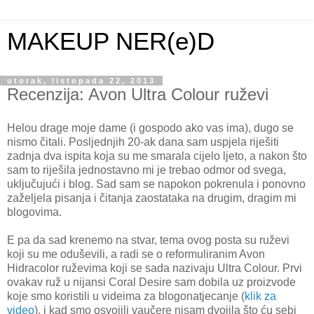
MAKEUP NER(e)D
utorak, listopada 22, 2013
Recenzija: Avon Ultra Colour ruževi
Helou drage moje dame (i gospodo ako vas ima), dugo se
nismo čitali. Posljednjih 20-ak dana sam uspjela riješiti
zadnja dva ispita koja su me smarala cijelo ljeto, a nakon što
sam to riješila jednostavno mi je trebao odmor od svega,
uključujući i blog. Sad sam se napokon pokrenula i ponovno
zaželjela pisanja i čitanja zaostataka na drugim, dragim mi
blogovima.
E pa da sad krenemo na stvar, tema ovog posta su ruževi
koji su me oduševili, a radi se o reformuliranim Avon
Hidracolor ruževima koji se sada nazivaju Ultra Colour. Prvi
ovakav ruž u nijansi Coral Desire sam dobila uz proizvode
koje smo koristili u videima za blogonatjecanje (
klik za
video
), i kad smo osvojili vaučere nisam dvojila što ću sebi