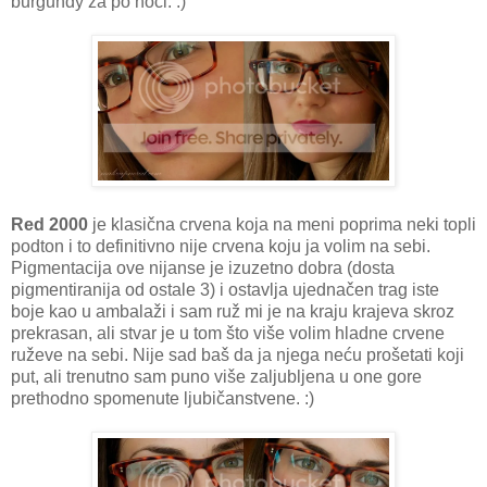
burgundy za po noći. :)
Red 2000
je klasična crvena koja na meni poprima neki topli
podton i to definitivno nije crvena koju ja volim na sebi.
Pigmentacija ove nijanse je izuzetno dobra (dosta
pigmentiranija od ostale 3) i ostavlja ujednačen trag iste
boje kao u ambalaži i sam ruž mi je na kraju krajeva skroz
prekrasan, ali stvar je u tom što više volim hladne crvene
ruževe na sebi. Nije sad baš da ja njega neću prošetati koji
put, ali trenutno sam puno više zaljubljena u one gore
prethodno spomenute ljubičanstvene. :)