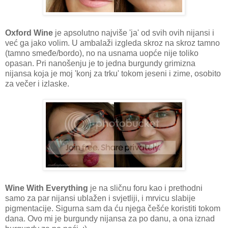
Oxford Wine
je apsolutno najviše 'ja' od svih ovih nijansi i
već ga jako volim. U ambalaži izgleda skroz na skroz tamno
(tamno smeđe/bordo), no na usnama uopće nije toliko
opasan. Pri nanošenju je to jedna burgundy grimizna
nijansa koja je moj 'konj za trku' tokom jeseni i zime, osobito
za večer i izlaske.
Wine With Everything
je na sličnu foru kao i prethodni
samo za par nijansi ublažen i svjetliji, i mrvicu slabije
pigmentacije. Sigurna sam da ću njega češće koristiti tokom
dana. Ovo mi je burgundy nijansa za po danu, a ona iznad