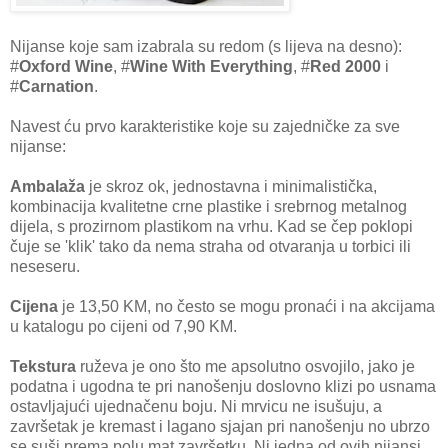
Nijanse koje sam izabrala su redom (s lijeva na desno):
#
Oxford Wine
, #
Wine With Everything
, #
Red 2000
i
#
Carnation
.
Navest ću prvo karakteristike koje su zajedničke za sve
nijanse:
Ambalaža
je skroz ok, jednostavna i minimalistička,
kombinacija kvalitetne crne plastike i srebrnog metalnog
dijela, s prozirnom plastikom na vrhu. Kad se čep poklopi
čuje se 'klik' tako da nema straha od otvaranja u torbici ili
neseseru.
Cijena
je 13,50 KM, no često se mogu pronaći i na akcijama
u katalogu po cijeni od 7,90 KM.
Tekstura
ruževa je ono što me apsolutno osvojilo, jako je
podatna i ugodna te pri nanošenju doslovno klizi po usnama
ostavljajući ujednačenu boju. Ni mrvicu ne isušuju, a
završetak je kremast i lagano sjajan pri nanošenju no ubrzo
se suši prema polu mat završetku. Ni jedna od ovih nijansi