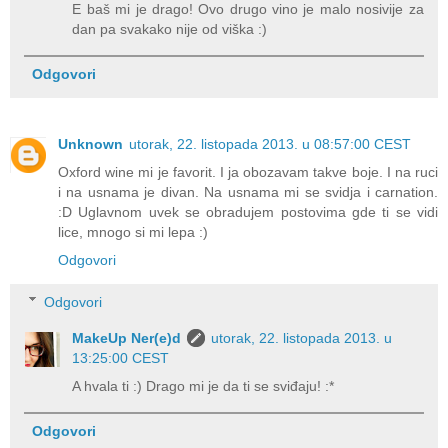
E baš mi je drago! Ovo drugo vino je malo nosivije za
dan pa svakako nije od viška :)
Odgovori
Unknown
utorak, 22. listopada 2013. u 08:57:00 CEST
Oxford wine mi je favorit. I ja obozavam takve boje. I na ruci
i na usnama je divan. Na usnama mi se svidja i carnation.
:D Uglavnom uvek se obradujem postovima gde ti se vidi
lice, mnogo si mi lepa :)
Odgovori
Odgovori
MakeUp Ner(e)d
utorak, 22. listopada 2013. u
13:25:00 CEST
A hvala ti :) Drago mi je da ti se sviđaju! :*
Odgovori