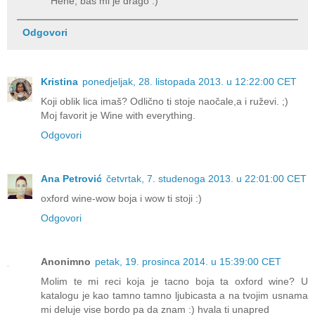
Hehe, baš mi je drago :)
Odgovori
Kristina
ponedjeljak, 28. listopada 2013. u 12:22:00 CET
Koji oblik lica imaš? Odlično ti stoje naočale,a i ruževi. ;)
Moj favorit je Wine with everything.
Odgovori
Ana Petrović
četvrtak, 7. studenoga 2013. u 22:01:00 CET
oxford wine-wow boja i wow ti stoji :)
Odgovori
Anonimno
petak, 19. prosinca 2014. u 15:39:00 CET
Molim te mi reci koja je tacno boja ta oxford wine? U
katalogu je kao tamno tamno ljubicasta a na tvojim usnama
mi deluje vise bordo pa da znam :) hvala ti unapred