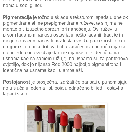
nema u sebi glliter.
Pigmentacija
je točno u skladu s teksturom, spada u one ok
pigmentirane ali ne prepigmentirane ruževe, te s njima ne
morate biti izuzetno oprezni pri nanošenju. Ovi ruževi u
prvom laganom nanosu ostavljaju nešto laganiji trag, te ih
mogu opušteno nanositi bez kista i velike preciznosti, dok u
drugom sloju boja dobiva bolju zasićenost i punoću nijanse
no ni jedna od ove dvije tamne nijanse nije identična na
usnama kao na samom ružu, tj. na usnama su za par tonova
svjetlije, dok je nijansa Red 2000 najbolje pigmentirana i
identična na usnama kao i u ambalaži.
Postojanost
je prosječna, izdržati će par sati u punom sjaju
no u slučaju jedenja i sl. boja ujednačeno blijedi i ostavlja
lagani stain.