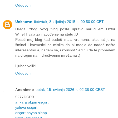
Odgovori
Unknown
četvrtak, 8. siječnja 2015. u 00:50:00 CET
Draga, zbog ovog tvog posta upravo naručujem Oxfor
Wine! Hvala za navođenje na štetu :D
Poseti moj blog kad budeš imala vremena, akcenat je na
šminci i kozmetici pa mislim da bi mogla da nađeš nešto
interesantno a, nadam se, i korisno! Sad ću da te pronađem
na dragim nam društvenim mrežama :)
Ljubac veliki
Odgovori
Anonimno
petak, 15. svibnja 2026. u 02:38:00 CEST
5277DCDB
ankara olgun esçort
yalova esçort
esçort bayan sinop