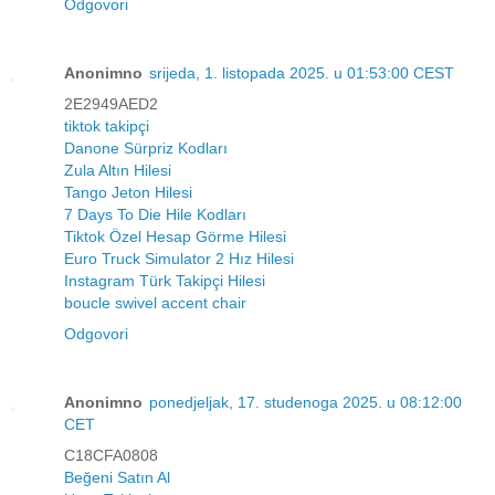
Odgovori
Anonimno
srijeda, 1. listopada 2025. u 01:53:00 CEST
2E2949AED2
tiktok takipçi
Danone Sürpriz Kodları
Zula Altın Hilesi
Tango Jeton Hilesi
7 Days To Die Hile Kodları
Tiktok Özel Hesap Görme Hilesi
Euro Truck Simulator 2 Hız Hilesi
Instagram Türk Takipçi Hilesi
boucle swivel accent chair
Odgovori
Anonimno
ponedjeljak, 17. studenoga 2025. u 08:12:00
CET
C18CFA0808
Beğeni Satın Al