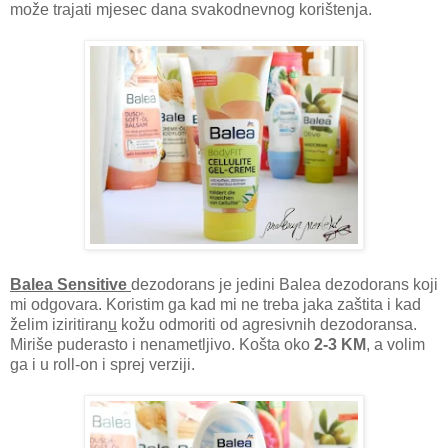
može trajati mjesec dana svakodnevnog korištenja.
Balea Sensitive
dezodorans je jedini Balea dezodorans koji
mi odgovara. Koristim ga kad mi ne treba jaka zaštita i kad
želim iziritiran
u
kožu odmoriti od agresivnih dezodoransa.
Miriše puderasto i nenametljivo. Košta oko
2-3 KM
, a volim
ga i u roll-on i sprej verziji.