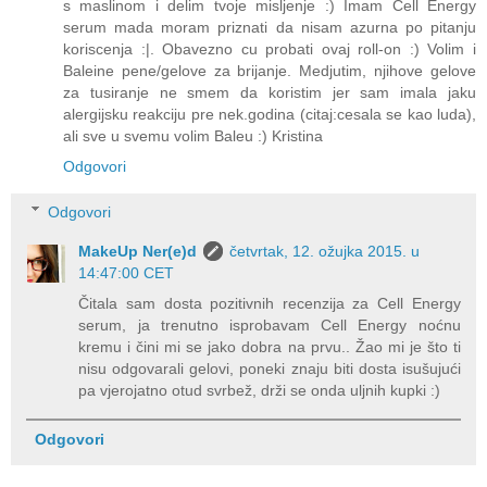
s maslinom i delim tvoje misljenje :) Imam Cell Energy
serum mada moram priznati da nisam azurna po pitanju
koriscenja :|. Obavezno cu probati ovaj roll-on :) Volim i
Baleine pene/gelove za brijanje. Medjutim, njihove gelove
za tusiranje ne smem da koristim jer sam imala jaku
alergijsku reakciju pre nek.godina (citaj:cesala se kao luda),
ali sve u svemu volim Baleu :) Kristina
Odgovori
Odgovori
MakeUp Ner(e)d
četvrtak, 12. ožujka 2015. u
14:47:00 CET
Čitala sam dosta pozitivnih recenzija za Cell Energy
serum, ja trenutno isprobavam Cell Energy noćnu
kremu i čini mi se jako dobra na prvu.. Žao mi je što ti
nisu odgovarali gelovi, poneki znaju biti dosta isušujući
pa vjerojatno otud svrbež, drži se onda uljnih kupki :)
Odgovori