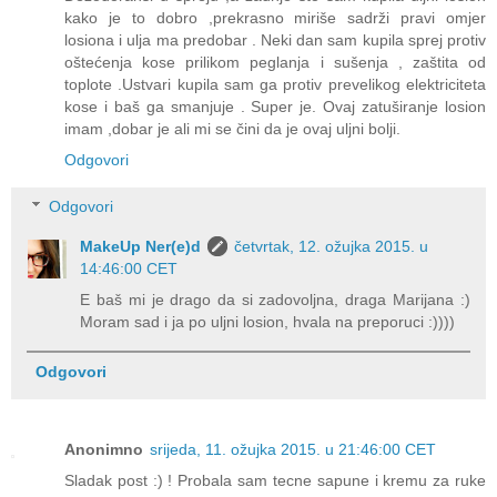
kako je to dobro ,prekrasno miriše sadrži pravi omjer
losiona i ulja ma predobar . Neki dan sam kupila sprej protiv
oštećenja kose prilikom peglanja i sušenja , zaštita od
toplote .Ustvari kupila sam ga protiv prevelikog elektriciteta
kose i baš ga smanjuje . Super je. Ovaj zatuširanje losion
imam ,dobar je ali mi se čini da je ovaj uljni bolji.
Odgovori
Odgovori
MakeUp Ner(e)d
četvrtak, 12. ožujka 2015. u
14:46:00 CET
E baš mi je drago da si zadovoljna, draga Marijana :)
Moram sad i ja po uljni losion, hvala na preporuci :))))
Odgovori
Anonimno
srijeda, 11. ožujka 2015. u 21:46:00 CET
Sladak post :) ! Probala sam tecne sapune i kremu za ruke