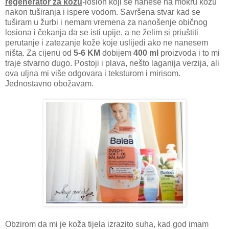
regenerator za kožu
-losion koji se nanese na mokru kožu
nakon tuširanja i ispere vodom. Savršena stvar kad se
tuširam u žurbi i nemam vremena za nanošenje običnog
losiona i čekanja da se isti upije, a ne želim si priuštiti
perutanje i zatezanje kože koje uslijedi ako ne nanesem
ništa. Za cijenu od
5-6 KM
dobijem
400 ml
proizvoda i to mi
traje stvarno dugo. Postoji i plava, nešto laganija verzija, ali
ova uljna mi više odgovara i teksturom i mirisom.
Jednostavno obožavam.
Obzirom da mi je koža tijela izrazito suha, kad god imam