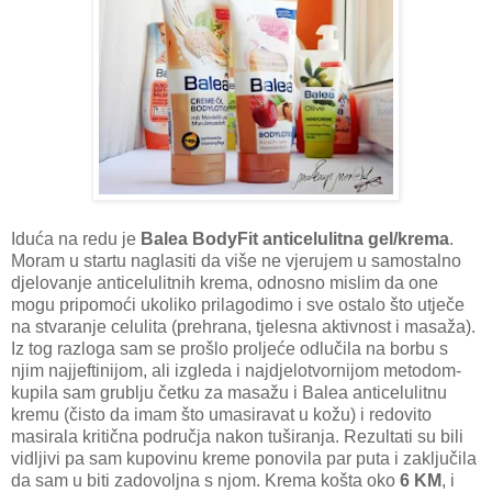
Iduća na redu je
Balea BodyFit anticelulitna gel/krema
.
Moram u startu naglasiti da više ne vjerujem u samostalno
djelovanje anticelulitnih krema, odnosno mislim da one
mogu pripomoći ukoliko prilagodimo i sve ostalo što utječe
na stvaranje celulita (prehrana, tjelesna aktivnost i masaža).
Iz tog razloga sam se prošlo proljeće odlučila na borbu s
njim najjeftinijom, ali izgleda i najdjelotvornijom metodom-
kupila sam grublju četku za masažu i Balea anticelulitnu
kremu (čisto da imam što umasiravat u kožu) i redovito
masirala kritična područja nakon tuširanja. Rezultati su bili
vidljivi pa sam kupovinu kreme ponovila par puta i zaključila
da sam u biti zadovoljna s njom. Krema košta oko
6 KM
, i