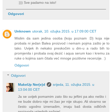
:))) Sve padamo na isto!
Odgovori
Unknown
utorak, 10. ožujka 2015. u 17:09:00 CET
Mislim da sam jedina osoba (koju poznam :D) koja nije
probala ni jedan Balea proizvod i nemam pojma zašto je to
tako. Uvijek ih nekako preskočim u dm-u a rado bih to
promjenila i probala ovaj dezić i aqua serum kao i kremu za
ruke o kojima sam čitala već mnoge pozitivne recenzije. :)
Odgovori
Odgovori
MakeUp Ner(e)d
srijeda, 11. ožujka 2015. u
13:04:00 CET
Ja se uvijek pomamim zato što su jeftini pa ako nešto i
ne bude dobro nije mi žao jer nije skupo. Ali stvarno se
često ugodno iznenadim, imaju baš dosta odličnih
proizvoda vrijednih pažnje!