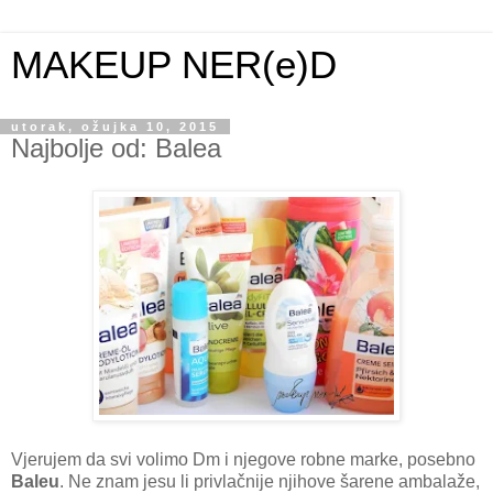
MAKEUP NER(e)D
utorak, ožujka 10, 2015
Najbolje od: Balea
Vjerujem da svi volimo Dm i njegove robne marke, posebno
Baleu
. Ne znam jesu li privlačnije njihove šarene ambalaže,