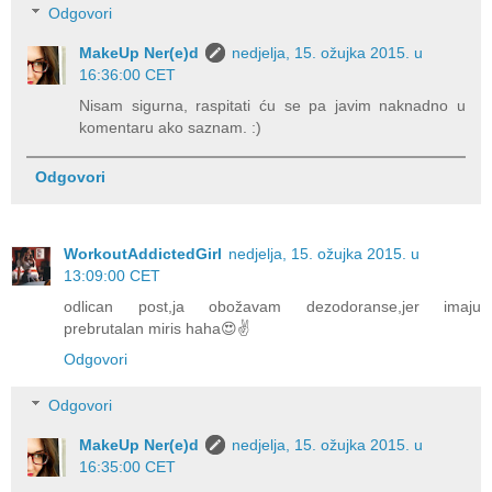
Odgovori
MakeUp Ner(e)d
nedjelja, 15. ožujka 2015. u
16:36:00 CET
Nisam sigurna, raspitati ću se pa javim naknadno u
komentaru ako saznam. :)
Odgovori
WorkoutAddictedGirl
nedjelja, 15. ožujka 2015. u
13:09:00 CET
odlican post,ja obožavam dezodoranse,jer imaju
prebrutalan miris haha😍✌️
Odgovori
Odgovori
MakeUp Ner(e)d
nedjelja, 15. ožujka 2015. u
16:35:00 CET