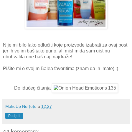
Nije mi bilo lako odlučiti koje proizvode izabrati za ovaj post
jer ih volim baš jako puno, ali mislim da sam uistinu
obuhvatila one baš naj, najdraže!
Pišite mi o svojim Balea favoritima (znam da ih imate) :)
Do idućeg čitanja
MakeUp Ner(e)d
u
12:27
Podijeli
44 komentara: