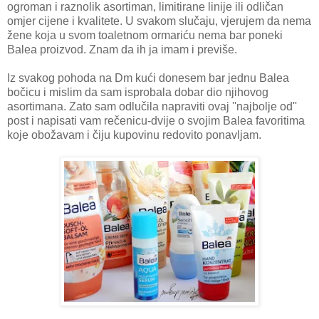
ogroman i raznolik asortiman, limitirane linije ili odličan
omjer cijene i kvalitete. U svakom slučaju, vjerujem da nema
žene koja u svom toaletnom ormariću nema bar poneki
Balea proizvod. Znam da ih ja imam i previše.
Iz svakog pohoda na Dm kući donesem bar jednu Balea
bočicu i mislim da sam isprobala dobar dio njihovog
asortimana. Zato sam odlučila napraviti ovaj ''najbolje od''
post i napisati vam rečenicu-dvije o svojim Balea favoritima
koje obožavam i čiju kupovinu redovito ponavljam.