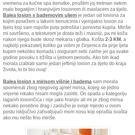
vremena za kućne spa trenutke, priuštim joj tretman nekim
malo bogatijim i hranjivijim losionom ili maslacem za tijelo.
Balea losion s bademovim uljem
je jedan od losiona za
kojim posežem u takvim trenutcima i vjerojatno losion za
tijelo koji sam najviše puta potrošila i ponovno kupila. Miriše
mi savršeno, a teksturom je dosta teži i masniji, pa mi koža
nakon njega bude skroz mekana i glatka. Košta
2-3 KM
, a
najbolji pokazatelj koliko ga volim je činjenica da prije ljeta
kupim nekoliko komada i osiguram sebi zalihe jer ga svake
godine povuku s tržišta u ljetnom periodu. Ako bih ikad
morala izabrati samo jedan jeftiniji losion za tijelo do kraja
života, to bi bio ovaj!
Balea losion s mirisom višnje i badema
sam morala
spomenuti zbog njegovog ajme! mirisa, kojeg se jedno
vrijeme nikako nisam mogla zasititi. On spada u kategoriju
laganih losiončića i nije jako hranjiv ali mi je zbog mirisa
nekako posebno drag i zaslužio je svoje mjesto u ovom
postu isključivo zahvaljujući mom nosu koji oprašta svašta
ako mu nešto fino miriše.