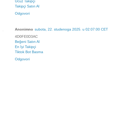
Ucuz Takipçi
Takipçi Satın Al
Odgovori
Anonimno
subota, 22. studenoga 2025. u 02:07:00 CET
4D0FE0D3AC
Beğeni Satın Al
En İyi Takipçi
Tiktok Bot Basma
Odgovori