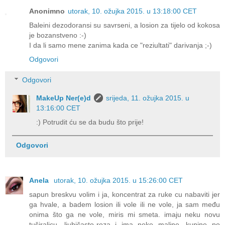
Anonimno
utorak, 10. ožujka 2015. u 13:18:00 CET
Baleini dezodoransi su savrseni, a losion za tijelo od kokosa
je bozanstveno :-)
I da li samo mene zanima kada ce "reziultati" darivanja ;-)
Odgovori
Odgovori
MakeUp Ner(e)d
srijeda, 11. ožujka 2015. u
13:16:00 CET
:) Potrudit ću se da budu što prije!
Odgovori
Anela
utorak, 10. ožujka 2015. u 15:26:00 CET
sapun breskvu volim i ja, koncentrat za ruke cu nabaviti jer
ga hvale, a badem losion ili vole ili ne vole, ja sam među
onima što ga ne vole, miris mi smeta. imaju neku novu
tuširalicu, ljubičasto-roza i ima neke maline, kupine po