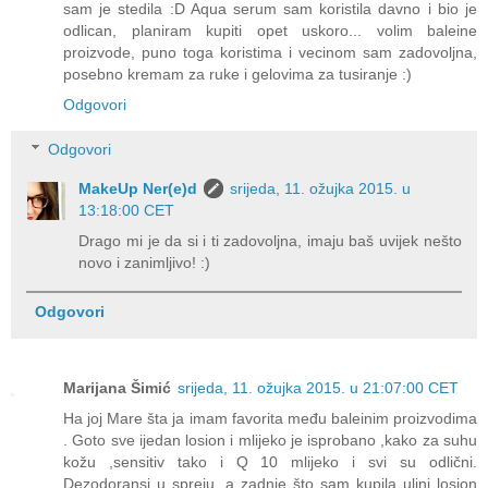
sam je stedila :D Aqua serum sam koristila davno i bio je
odlican, planiram kupiti opet uskoro... volim baleine
proizvode, puno toga koristima i vecinom sam zadovoljna,
posebno kremam za ruke i gelovima za tusiranje :)
Odgovori
Odgovori
MakeUp Ner(e)d
srijeda, 11. ožujka 2015. u
13:18:00 CET
Drago mi je da si i ti zadovoljna, imaju baš uvijek nešto
novo i zanimljivo! :)
Odgovori
Marijana Šimić
srijeda, 11. ožujka 2015. u 21:07:00 CET
Ha joj Mare šta ja imam favorita među baleinim proizvodima
. Goto sve ijedan losion i mlijeko je isprobano ,kako za suhu
kožu ,sensitiv tako i Q 10 mlijeko i svi su odlični.
Dezodoransi u spreju ,a zadnje što sam kupila uljni losion