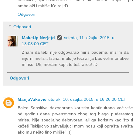
ambalaži i miriše k'o raj :D
Odgovori
Odgovori
MakeUp Ner(e)d
srijeda, 11. ožujka 2015. u
13:03:00 CET
Znam da tebi nije odgovarao miris badema, mislim da
nije ni melisi.. Istina, malo je teži ali ja baš volim onakve
mirise. Uh, moram kupit tu tuširalicu! :D
Odgovori
MarijaVukovic
utorak, 10. ožujka 2015. u 16:26:00 CET
Balea Sensitive dezodorans koristim kontinuirano već više
od godinu dana prvenstveno zbog tog blago puderastog
mirisa. Nije specijalno delotvoran, ali ga koristim kao što ti
kažeš "isključivo zahvaljujući mom nosu koji oprašta svašta
ako mu nešto fino miriše" :))