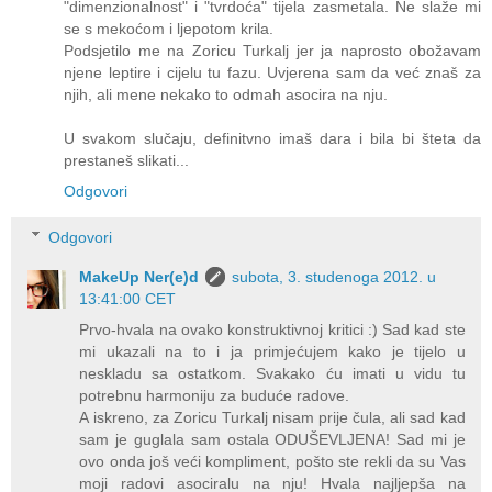
"dimenzionalnost" i "tvrdoća" tijela zasmetala. Ne slaže mi
se s mekoćom i ljepotom krila.
Podsjetilo me na Zoricu Turkalj jer ja naprosto obožavam
njene leptire i cijelu tu fazu. Uvjerena sam da već znaš za
njih, ali mene nekako to odmah asocira na nju.
U svakom slučaju, definitvno imaš dara i bila bi šteta da
prestaneš slikati...
Odgovori
Odgovori
MakeUp Ner(e)d
subota, 3. studenoga 2012. u
13:41:00 CET
Prvo-hvala na ovako konstruktivnoj kritici :) Sad kad ste
mi ukazali na to i ja primjećujem kako je tijelo u
neskladu sa ostatkom. Svakako ću imati u vidu tu
potrebnu harmoniju za buduće radove.
A iskreno, za Zoricu Turkalj nisam prije čula, ali sad kad
sam je guglala sam ostala ODUŠEVLJENA! Sad mi je
ovo onda još veći kompliment, pošto ste rekli da su Vas
moji radovi asociralu na nju! Hvala najljepša na