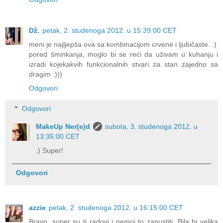
Dž.
petak, 2. studenoga 2012. u 15:39:00 CET
meni je najljepša ova sa kombinacijom crvene i ljubičaste. :)
pored šminkanja, moglo bi se reći da uživam u kuhanju i
izradi kojekakvih funkcionalnih stvari za stan zajedno sa
dragim :)))
Odgovori
Odgovori
MakeUp Ner(e)d
subota, 3. studenoga 2012. u
13:35:00 CET
:) Super!
Odgovori
azzie
petak, 2. studenoga 2012. u 16:15:00 CET
Bravo, super su ti radovi i nemoj to zapustiti. Bila bi velika