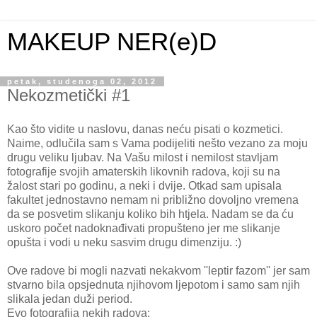
MAKEUP NER(e)D
petak, studenoga 02, 2012
Nekozmetički #1
Kao što vidite u naslovu, danas neću pisati o kozmetici.
Naime, odlučila sam s Vama podijeliti nešto vezano za moju
drugu veliku ljubav. Na Vašu milost i nemilost stavljam
fotografije svojih amaterskih likovnih radova, koji su na
žalost stari po godinu, a neki i dvije. Otkad sam upisala
fakultet jednostavno nemam ni približno dovoljno vremena
da se posvetim slikanju koliko bih htjela. Nadam se da ću
uskoro počet nadoknađivati propušteno jer me slikanje
opušta i vodi u neku sasvim drugu dimenziju. :)
Ove radove bi mogli nazvati nekakvom ''leptir fazom'' jer sam
stvarno bila opsjednuta njihovom ljepotom i samo sam njih
slikala jedan duži period.
Evo fotografija nekih radova: