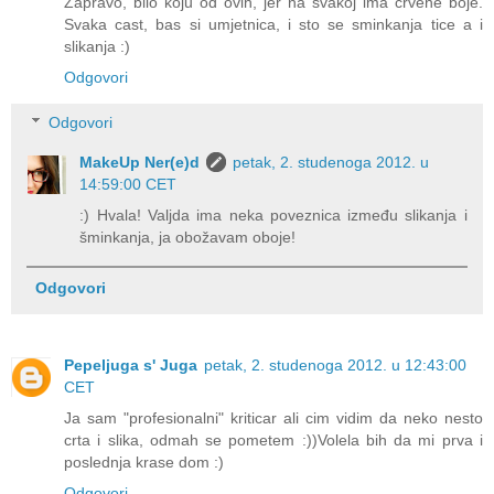
Zapravo, bilo koju od ovih, jer na svakoj ima crvene boje.
Svaka cast, bas si umjetnica, i sto se sminkanja tice a i
slikanja :)
Odgovori
Odgovori
MakeUp Ner(e)d
petak, 2. studenoga 2012. u
14:59:00 CET
:) Hvala! Valjda ima neka poveznica između slikanja i
šminkanja, ja obožavam oboje!
Odgovori
Pepeljuga s' Juga
petak, 2. studenoga 2012. u 12:43:00
CET
Ja sam "profesionalni" kriticar ali cim vidim da neko nesto
crta i slika, odmah se pometem :))Volela bih da mi prva i
poslednja krase dom :)
Odgovori