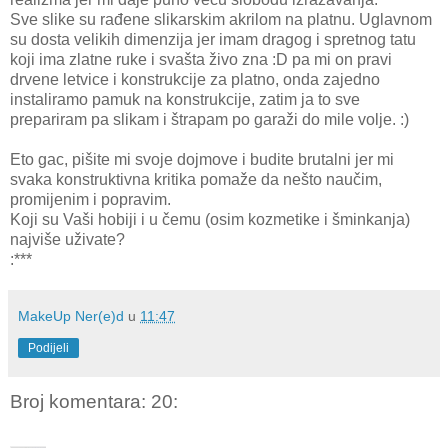
Sve slike su rađene slikarskim akrilom na platnu. Uglavnom
su dosta velikih dimenzija jer imam dragog i spretnog tatu
koji ima zlatne ruke i svašta živo zna :D pa mi on pravi
drvene letvice i konstrukcije za platno, onda zajedno
instaliramo pamuk na konstrukcije, zatim ja to sve
prepariram pa slikam i štrapam po garaži do mile volje. :)
Eto gac, pišite mi svoje dojmove i budite brutalni jer mi
svaka konstruktivna kritika pomaže da nešto naučim,
promijenim i popravim.
Koji su Vaši hobiji i u čemu (osim kozmetike i šminkanja)
najviše uživate?
:***
MakeUp Ner(e)d
u
11:47
Podijeli
Broj komentara: 20: