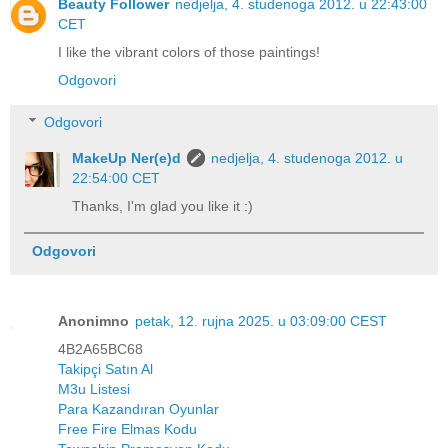
Beauty Follower
nedjelja, 4. studenoga 2012. u 22:43:00
CET
I like the vibrant colors of those paintings!
Odgovori
Odgovori
MakeUp Ner(e)d
nedjelja, 4. studenoga 2012. u
22:54:00 CET
Thanks, I'm glad you like it :)
Odgovori
Anonimno
petak, 12. rujna 2025. u 03:09:00 CEST
4B2A65BC68
Takipçi Satın Al
M3u Listesi
Para Kazandıran Oyunlar
Free Fire Elmas Kodu