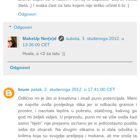
šteta :) I svaka čast za tatu kojem nije teško učiniti ti to :)
Odgovori
Odgovori
MakeUp Ner(e)d
subota, 3. studenoga 2012. u
13:36:00 CET
Hvala, a <3 za tatu :))
Odgovori
brum
petak, 2. studenoga 2012. u 17:41:00 CET
Odlično mi je što si kreativna i imaš puno potencijala. Meni
se najviše sviđa posljednja slika jer si odbacila granice i
prostor, i nacrtala leptira u pokretu, statičnog, kakvog ga
god mi željeli vidjeti. U prijevodu, puno mi se više sviđa kad
samo "tijelo" nije prejasno iscrtano jer si jednostavno pustila
sebe da stvaraš. Na drugim slikama si si dala oduška s
krilima koja su svugdje prelijepa i mekana, ali me onda ta