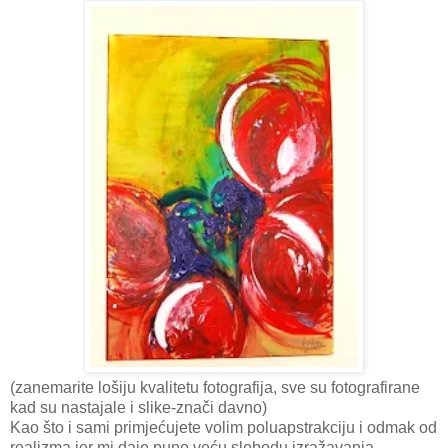
(zanemarite lošiju kvalitetu fotografija, sve su fotografirane
kad su nastajale i slike-znači davno)
Kao što i sami primjećujete volim poluapstrakciju i odmak od
realizma jer mi daje puno veću slobodu izražavanja.