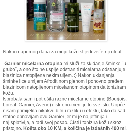
Nakon napornog dana za moju kožu slijedi večernji ritual:
-Garnier micelarna otopina
mi služi za skidanje šminke ''u
grubo'', a ono što ne uspije odstraniti micelarna odstranjuje
blazinica natopljena nekim uljem. :) Nakon uklanjanja
šminke lice umijem Afroditinom pjenom i ponovno pređem
blazinicom natopljenom micelarnom otopinom da toniziram
kožu.
Isprobala sam i potrošila razne micelarne otopine (Bourjois,
Loreal, Garnier, Avene) i iskreno-meni je to sve isto. Uopće
nisam primijetila nikakvu bitnu razliku u efektu, tako da sad
stalno obnavljam ovu Garnier jer mi je najjeftinija i
najisplativija, a radi svoj posao. Čisti i tonizira kožu skroz
pristojno.
Košta oko 10 KM, a količina je izdašnih 400 ml
.