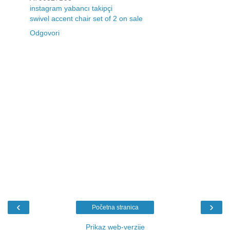
instagram yabancı takipçi
swivel accent chair set of 2 on sale
Odgovori
‹
›
Početna stranica
Prikaz web-verzije