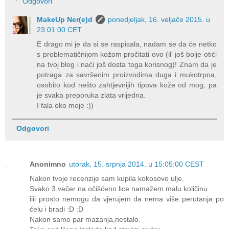
Odgovori
MakeUp Ner(e)d
ponedjeljak, 16. veljače 2015. u
23:01:00 CET
E drago mi je da si se raspisala, nadam se da će netko
s problematičnijom kožom pročitati ovo (il' još bolje otići
na tvoj blog i naći još dosta toga korisnog)! Znam da je
potraga za savršenim proizvodima duga i mukotrpna,
osobito kod nešto zahtjevnijih tipova kože od mog, pa
je svaka preporuka zlata vrijedna.
I fala oko moje :))
Odgovori
Anonimno
utorak, 15. srpnja 2014. u 15:05:00 CEST
Nakon tvoje recenzije sam kupila kokosovo ulje.
Svako 3.večer na očišćeno lice namažem malu količinu.
iiii prosto nemogu da vjerujem da nema više perutanja po
čelu i bradi :D :D
Nakon samo par mazanja,nestalo.