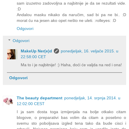
sam izuzetno zadovoljna a najbitnije je da se rezultati vide.
:D
Andalou masku nikako da naručim, sad bi pa ne bi.. :D
morat ću na jesen ako opet nešto ne uleti. :rolleyes: :D
Odgovori
Odgovori
MakeUp Ner(e)d
ponedjeljak, 16. veljače 2015. u
22:58:00 CET
Ma to i je najbitnije! :) Haha, doći će valjda na red i ona!
Odgovori
The beauty department
ponedjeljak, 14. srpnja 2014. u
12:02:00 CEST
I ja sam dosta toga izmijenjala na bolje otkako citam
blogove, o preparativi bas volim da citam a posebno o
svemu sto poboljsava izgled tena tako da bude cisci i