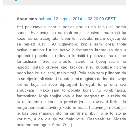
Anonimno
subota, 12. srpnja 2014. u 08:20:00 CEST
Hej pokusavala sam ti poslat poruku na fejsu ali nema
sanse. Evo ovdje cu napisati moje iskustvo. Imam isti tip
koze, suha, zategnuta, crvenilo, ispicalo, imam osjecaj da
se nekad ljusti. =-O Uglavnom, kupila sam loreal triple
active nutrition i triple active hidratantna krema za dan u
apoteci i pocela ih redovno koristiti i pokazale su mi se
fantasticnim. Sve se sredilo, samo na lijevoj strani na
jagodici ostalo crvene kao tackice, nisu bubuljice tipicne
nego kao kruzici sitni, malo tvrdji. Pokusala sam pilingom da
ih se rijesim ali nista. U apoteci mi magistra dadne dio svoje
kreme koja se zove diprogent borogal, to je ona sve
smuckala i kako sam to pocela korisiti tu kombinaciju,
fantasticno. Moja snajka koja je isto magistra mi je rekla da
tu diprogent ne koristim previse jer je to ustvari lijek i da
mogu ponekad staviti i jekoderm mast. I stavim je nekad jer
je bas bas masna i sto mi smrdi na ribu. To je to sto ja
koristim, a da djeluje za malo love. Raspisah se. Mozda
nekome pomogne. Amra O. ;-)