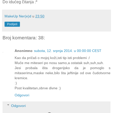
Do idućeg čitanja :*
MakeUp Ner(e)d
u
23:50
Podijeli
Broj komentara: 38:
Anonimno
subota, 12. srpnja 2014. u 00:00:00 CEST
Kao da pričaš o mojoj koži,isti tip isti problemi :/
Muče me miteseri po nosu samo,a ostatak suh,suh,suh.
Jesi probala išta drogerijsko da je pomoglo s
mitaserima,maske neke,bilo šta jeftinije od ove čudotvorne
kremice.
:)
Post kvalitetan,obrve divne :)
Odgovori
Odgovori