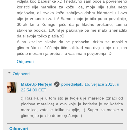
vidjela kod Babushke xD I nedavno sam počela povremeno
koristiti ulje marelice za kožu lica, moja nije suha nego
mješovita, ali svaka koža zahtijeva dobru hidrataciju i ovo
ulje je vrhunsko za to! Samo, moje je bilo puno povoljnije,
30-ak kn u Kemigu, piše da je hladno prešano, tamna
staklena bočica, 100ml je pakiranje pa me malo iznenadilo
da si svoje toliko platila :O
A na kiseline nikako da se prebacim, držim se maski s
glinom što se čišćenja tiče, ali kad vas dvije obje o njima
pišete moram i ja probati, u vas imam povjerenja :D
Odgovori
Odgovori
MakeUp Ner(e)d
ponedjeljak, 16. veljače 2015. u
22:54:00 CET
:) Razlika je u tom što je tvoje ulje marelice (znači od
plodova marelice) a ovo koje ja koristim je od koštica
marelice, zato je toliko skuplje, :) Super za maske s
glinom, to je isto dobro rješenje :)
Odgovori