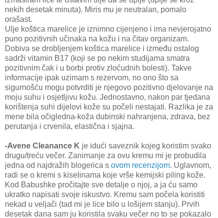
nekih desetak minuta). Miris mu je neutralan, pomalo
orašast.
Ulje koštica marelice je iznimno cijenjeno i ima nevjerojatno
puno pozitivnih učinaka na kožu i na čitav organizam.
Dobiva se drobljenjem koštica marelice i između ostalog
sadrži vitamin B17 (koji se po nekim studijama smatra
pozitivnim čak i u borbi protiv zloćudnih bolesti). Takve
informacije ipak uzimam s rezervom, no ono što sa
sigurnošću mogu potvrditi je njegovo pozitivno djelovanje na
moju suhu i osjetljivu kožu. Jednostavno, nakon par tjedana
korištenja suhi dijelovi kože su počeli nestajati. Razlika je za
mene bila očigledna-koža dubinski nahranjena, zdrava, bez
perutanja i crvenila, elastična i sjajna.
-Avene Cleanance K
je idući saveznik kojeg koristim svako
drugu/treću večer. Zanimanje za ovu kremu mi je probudila
jedna od najdražih blogerica s
ovom recenzijom
. Uglavnom,
radi se o kremi s kiselinama koje vrše kemijski piling kože.
Kod Babushke pročitajte sve detalje o njoj, a ja ću samo
ukratko napisati svoje iskustvo. Kremu sam počela koristiti
nekad u veljači (tad mi je lice bilo u lošijem stanju). Prvih
desetak dana sam ju koristila svaku večer no to se pokazalo