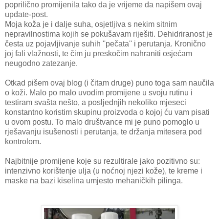
poprilično promijenila tako da je vrijeme da napišem ovaj
update-post.
Moja koža je i dalje suha, osjetljiva s nekim sitnim
nepravilnostima kojih se pokušavam riješiti. Dehidriranost je
česta uz pojavljivanje suhih ''pečata'' i perutanja. Kronično
joj fali vlažnosti, te čim ju preskočim nahraniti osjećam
neugodno zatezanje.
Otkad pišem ovaj blog (i čitam druge) puno toga sam naučila
o koži. Malo po malo uvodim promijene u svoju rutinu i
testiram svašta nešto, a posljednjih nekoliko mjeseci
konstantno koristim skupinu proizvoda o kojoj ću vam pisati
u ovom postu. To malo društvance mi je puno pomoglo u
rješavanju isušenosti i perutanja, te držanja mitesera pod
kontrolom.
Najbitnije promijene koje su rezultirale jako pozitivno su:
intenzivno korištenje ulja (u noćnoj njezi kože), te kreme i
maske na bazi kiselina umjesto mehaničkih pilinga.