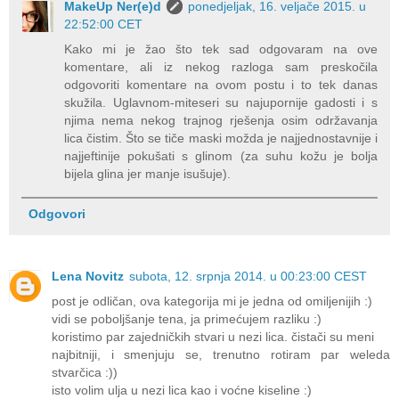
MakeUp Ner(e)d
ponedjeljak, 16. veljače 2015. u
22:52:00 CET
Kako mi je žao što tek sad odgovaram na ove
komentare, ali iz nekog razloga sam preskočila
odgovoriti komentare na ovom postu i to tek danas
skužila. Uglavnom-miteseri su najupornije gadosti i s
njima nema nekog trajnog rješenja osim održavanja
lica čistim. Što se tiče maski možda je najjednostavnije i
najjeftinije pokušati s glinom (za suhu kožu je bolja
bijela glina jer manje isušuje).
Odgovori
Lena Novitz
subota, 12. srpnja 2014. u 00:23:00 CEST
post je odličan, ova kategorija mi je jedna od omiljenijih :)
vidi se poboljšanje tena, ja primećujem razliku :)
koristimo par zajedničkih stvari u nezi lica. čistači su meni
najbitniji, i smenjuju se, trenutno rotiram par weleda
stvarčica :))
isto volim ulja u nezi lica kao i voćne kiseline :)