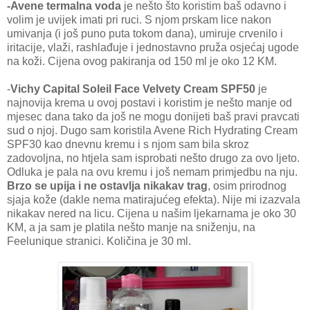
-Avene termalna voda
je nešto što koristim baš odavno i
volim je uvijek imati pri ruci. S njom prskam lice nakon
umivanja (i još puno puta tokom dana), umiruje crvenilo i
iritacije, vlaži, rashlađuje i jednostavno pruža osjećaj ugode
na koži. Cijena ovog pakiranja od 150 ml je oko 12 KM.
-
Vichy Capital Soleil Face Velvety Cream SPF50
je
najnovija krema u ovoj postavi i koristim je nešto manje od
mjesec dana tako da još ne mogu donijeti baš pravi pravcati
sud o njoj. Dugo sam koristila Avene Rich Hydrating Cream
SPF30 kao dnevnu kremu i s njom sam bila skroz
zadovoljna, no htjela sam isprobati nešto drugo za ovo ljeto.
Odluka je pala na ovu kremu i još nemam primjedbu na nju.
Brzo se upija i ne ostavlja nikakav trag
, osim prirodnog
sjaja kože (dakle nema matirajućeg efekta). Nije mi izazvala
nikakav nered na licu. Cijena u našim ljekarnama je oko 30
KM, a ja sam je platila nešto manje na sniženju, na
Feelunique stranici. Količina je 30 ml.