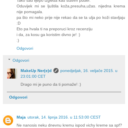
Tako sad lijepo izgleda kad stavim puder.
Oduvijek mi se ljuštila koža,presuha,užas. nijedna krema
nije pomagala.
pa što mi neko prije nije rekao da se ta ulja po koži stavljaju
:D
Eto pa hvala ti na preporuci kroz recenziju
i da, za kosu ga koristim divno je! :)
:)
Odgovori
Odgovori
MakeUp Ner(e)d
ponedjeljak, 16. veljače 2015. u
23:01:00 CET
Drago mi je puno da ti pomaže! :)
Odgovori
Maja
utorak, 14. lipnja 2016. u 11:53:00 CEST
Ne nanosis neku dnevnu kremu ispod vichy kreme sa spf?