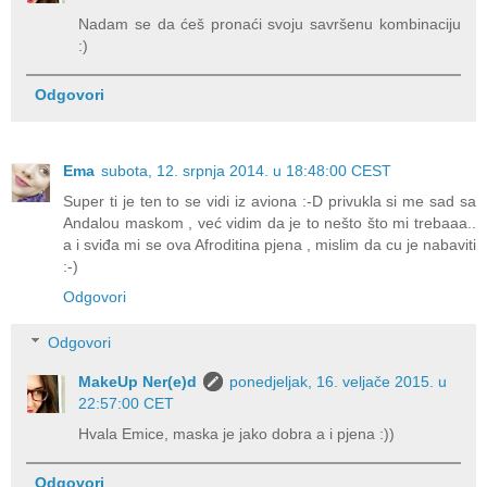
Nadam se da ćeš pronaći svoju savršenu kombinaciju
:)
Odgovori
Ema
subota, 12. srpnja 2014. u 18:48:00 CEST
Super ti je ten to se vidi iz aviona :-D privukla si me sad sa
Andalou maskom , već vidim da je to nešto što mi trebaaa..
a i sviđa mi se ova Afroditina pjena , mislim da cu je nabaviti
:-)
Odgovori
Odgovori
MakeUp Ner(e)d
ponedjeljak, 16. veljače 2015. u
22:57:00 CET
Hvala Emice, maska je jako dobra a i pjena :))
Odgovori