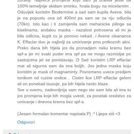
zdraviji. Najveca promjena koju sam ja uradila jeste da
100% temeljnije skidam sminku, hvala bogu na micelarnim..
Oduvijek koristim Biodermine a sad sam kupila Avene, bila
je na popustu ona od 400ml pa sam se za nju odlucila
(70kn). Isto kao i ti zamijenila sam mehanicke pilinge sa
kiselinama, andalou maska - nazalost potrosena ali mi je
bila odlicna, kupit cu je ponovo nekad...i Avene cleanance
K. Effaclar duo je najbolji za umirivanje pms potkoznih akni.
Preko dana bih htjela jos da pronadjem neku kremu bez
spf-a jer mi svaki puder ima spf pa ne mogu razmisljat po
sastojcima jel se ponistavaju :D Sad koristim LRP effaclar
mat ali sigurna sam da ima boljih. Jos jedna maska koju
koristim je mask of magnaminty. Povremeno uvece predjem
tonikom od ruzine vodice... Cistim lice LRP effaclar gelom
ali on ponekad isusuje, pa bih htjela nesto blaze.
Sve u svemu, zadovoljnija sam nego sto sam bila ali ima tu
jos promjena koje bih mogla uvesti, za pocetak sredstvo za
umivanje i dnevna krema bez spf-a.
(Jesam formalan komentar napisala:P) :* Lijepa siiii <3
Odgovori