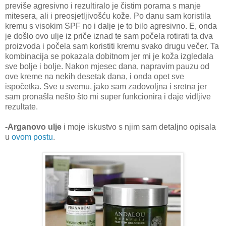
previše agresivno i rezultiralo je čistim porama s manje
mitesera, ali i preosjetljivošću kože. Po danu sam koristila
kremu s visokim SPF no i dalje je to bilo agresivno. E, onda
je došlo ovo ulje iz priče iznad te sam počela rotirati ta dva
proizvoda i počela sam koristiti kremu svako drugu večer. Ta
kombinacija se pokazala dobitnom jer mi je koža izgledala
sve bolje i bolje. Nakon mjesec dana, napravim pauzu od
ove kreme na nekih desetak dana, i onda opet sve
ispočetka. Sve u svemu, jako sam zadovoljna i sretna jer
sam pronašla nešto što mi super funkcionira i daje vidljive
rezultate.
-Arganovo ulje
i moje iskustvo s njim sam detaljno opisala
u
ovom postu
.