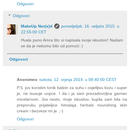
Odgovori
Odgovori
MakeUp Ner(e)d
ponedjeljak, 16. veljače 2015. u
22:55:00 CET
Hvala puno Amra što si napisala svoje iskustvo! Nadam
se da je nekomu bilo od pomoći :)
Odgovori
Anonimno
subota, 12. srpnja 2014. u 08:40:00 CEST
P.S. jos koristim tonik balein za suhu i osjetljivu kozu i super
je, ne isusuje uopce. I da i ja sam prezadovoljna garnier
micelarnom. Jos nesto, moje iskustvo, kupila sam bila na
preporuku prijateljice himalaja herbals nourishing skin
cream i bezveze mi je. ;-)
Odgovori