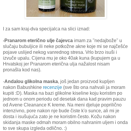
I za sam kraj-dva specijalca na slici iznad:
-Pranarom eterično ulje čajevca
imam za ''nedajbože'' u
slučaju bubuljice ili neke potkožne akne koje mi se najčešće
pojave uslijed nekog vanrednog stresa. Vrlo brzo isuši i
izvuče upalu. Cijena mu je oko 40ak kuna (kupujem ga u
Hrvatskoj jer Pranarom eterična ulja nažalost nisam
pronašla kod nas).
-
Andalou glikolna maska
, još jedan proizvod kupljen
nakon Babushkine
recenzije
(sve što ona nahvali ja moram
kupiti :D). Maska na bazi glikolne kiseline koju koristim po
jednom u onom periodu od desetak dana kad pravim pauzu
od Avene Cleanance K kreme. Na meni djeluje poprilično
intenzivno, pore nakon nje bude čiste k'o sunce, ali mi je
dosta i isušujuća zato je ne koristim često. Kožu nakon
skidanja maske odmah moram obilno nahranim uljem i onda
to sve skupa izgleda odlično. :)