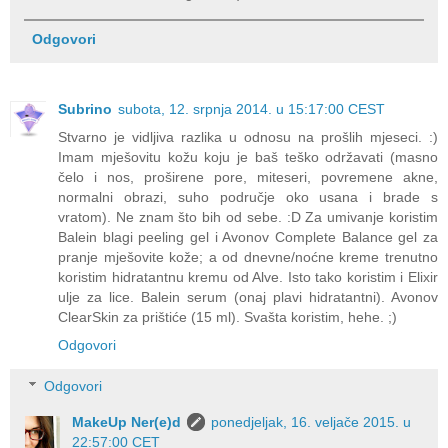
Odgovori
Subrino
subota, 12. srpnja 2014. u 15:17:00 CEST
Stvarno je vidljiva razlika u odnosu na prošlih mjeseci. :)
Imam mješovitu kožu koju je baš teško održavati (masno
čelo i nos, proširene pore, miteseri, povremene akne,
normalni obrazi, suho područje oko usana i brade s
vratom). Ne znam što bih od sebe. :D Za umivanje koristim
Balein blagi peeling gel i Avonov Complete Balance gel za
pranje mješovite kože; a od dnevne/noćne kreme trenutno
koristim hidratantnu kremu od Alve. Isto tako koristim i Elixir
ulje za lice. Balein serum (onaj plavi hidratantni). Avonov
ClearSkin za prištiće (15 ml). Svašta koristim, hehe. ;)
Odgovori
Odgovori
MakeUp Ner(e)d
ponedjeljak, 16. veljače 2015. u
22:57:00 CET