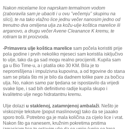
Nakon micelarne lice naprskam termalnom vodom
(zaboravila sam je ubaciti i u ovu ''večernju'' skupinu na
slici), te na tako vlažno lice jednu večer nanosim jedno od
trenutno dva omiljena ulja za kožu-ulje koštica marelice ili
arganovo, a drugu večer Avene Cleanance K kremu, te
rotiram ta tri proizvoda.
-Primavera ulje koštica marelice
sam počela koristiti prije
pola godine i prvih nekoliko mjeseci sam koristila isključivo
to ulje, tako da ga sad mogu realno procijeniti. Kupila sam
ga u Bio Time-u, a i platila oko 30 KM. Bila je to
nepromišljena i impulzivna kupovina, a od trgovine do stana
sam se pitala što mi je bilo da dadnem tolike pare za bočicu
ulja. No, nakon samo par tjedana se ispostavilo da vrijedi
svake lipe, i sad bih definitivno radije kupila skupo i
kvalitetno ulje nego hidratantnu kremu.
Ulje dolazi
u staklenoj, zatamnjenoj ambalaži
. Nešto je
viskoznije teksture (poput maslinovog) tako da se jaaako
sporo troši. Potrebno ga je mala količina za cijelo lice i vrat.
Nakon što ga nanesem, kružnim pokretima prstima
izmasiram lice te ostavim ulje da se upije (upije se kroz