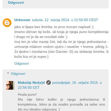
Odgovori
Unknown
subota, 12. srpnja 2014. u 12:50:00 CEST
jako si lijepa bez šminke, to prvo moram napisati :)
imamo sličnan tip kože, ali tvoja je njega puno kompleksnija
i drago mi je da se rezultati vide :)
moj ten je više manje čist, tak da mi je njega jednostavna -
umivanje mlakom vodom ujutro i navečer + krema, pilinig 1-
2x tjedno i micelarna (isto Garnier :D) za skidanje šminke. iii
koža lica mi je super:)
Odgovori
Odgovori
MakeUp Ner(e)d
ponedjeljak, 16. veljače 2015. u
22:56:00 CET
Hvala puno!
Ma nije bitno koliko je njega jednostavna ili
kompleksna, bitno je da svatko pronađe za sebe ono
što mu idealno odgovara :)