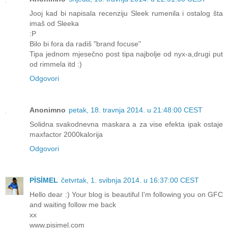
Jooj kad bi napisala recenziju Sleek rumenila i ostalog šta
imaš od Sleeka
:P
Bilo bi fora da radiš "brand focuse"
Tipa jednom mjesečno post tipa najbolje od nyx-a,drugi put
od rimmela itd :)
Odgovori
Anonimno
petak, 18. travnja 2014. u 21:48:00 CEST
Solidna svakodnevna maskara a za vise efekta ipak ostaje
maxfactor 2000kalorija
Odgovori
PİSİMEL
četvrtak, 1. svibnja 2014. u 16:37:00 CEST
Hello dear :) Your blog is beautiful I'm following you on GFC
and waiting follow me back
xx
www.pisimel.com