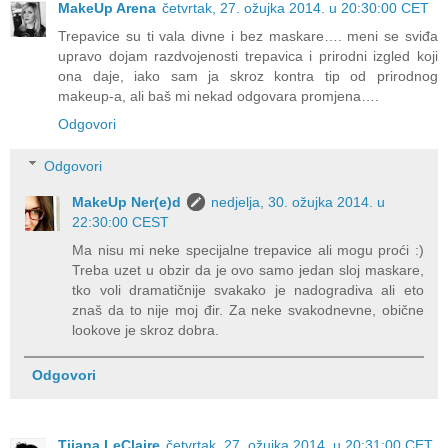
MakeUp Arena
četvrtak, 27. ožujka 2014. u 20:30:00 CET
Trepavice su ti vala divne i bez maskare…. meni se sviđa
upravo dojam razdvojenosti trepavica i prirodni izgled koji
ona daje, iako sam ja skroz kontra tip od prirodnog
makeup-a, ali baš mi nekad odgovara promjena….
Odgovori
Odgovori
MakeUp Ner(e)d
nedjelja, 30. ožujka 2014. u
22:30:00 CEST
Ma nisu mi neke specijalne trepavice ali mogu proći :)
Treba uzet u obzir da je ovo samo jedan sloj maskare,
tko voli dramatičnije svakako je nadogradiva ali eto
znaš da to nije moj đir. Za neke svakodnevne, obične
lookove je skroz dobra.
Odgovori
Tijana LeClaire
četvrtak, 27. ožujka 2014. u 20:31:00 CET