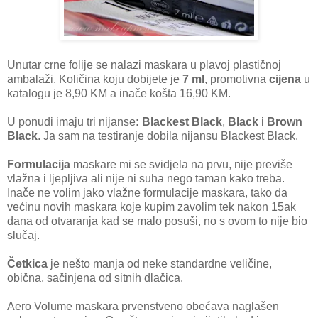
Unutar crne folije se nalazi maskara u plavoj plastičnoj
ambalaži. Količina koju dobijete je
7 ml
, promotivna
cijena
u
katalogu je 8,90 KM a inače košta 16,90 KM.
U ponudi imaju tri nijanse
: Blackest Black
,
Black
i
Brown
Black
. Ja sam na testiranje dobila nijansu Blackest Black.
Formulacija
maskare mi se svidjela na prvu, nije previše
vlažna i ljepljiva ali nije ni suha nego taman kako treba.
Inače ne volim jako vlažne formulacije maskara, tako da
većinu novih maskara koje kupim zavolim tek nakon 15ak
dana od otvaranja kad se malo posuši, no s ovom to nije bio
slučaj.
Četkica
je nešto manja od neke standardne veličine,
obična, sačinjena od sitnih dlačica.
Aero Volume maskara prvenstveno obećava naglašen