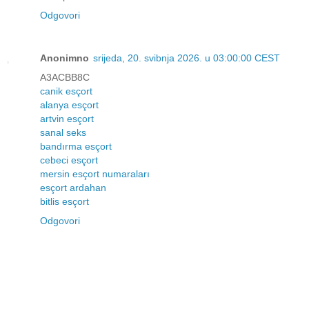
Odgovori
Anonimno
srijeda, 20. svibnja 2026. u 03:00:00 CEST
A3ACBB8C
canik esçort
alanya esçort
artvin esçort
sanal seks
bandırma esçort
cebeci esçort
mersin esçort numaraları
esçort ardahan
bitlis esçort
Odgovori