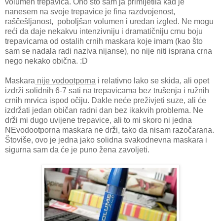
volumen trepavica. Ono što sam ja primijetila kad je
nanesem na svoje trepavice je fina razdvojenost,
raščešljanost, poboljšan volumen i uredan izgled. Ne mogu
reći da daje nekakvu intenzivniju i dramatičniju crnu boju
trepavicama od ostalih crnih maskara koje imam (kao što
sam se nadala radi naziva nijanse), no nije niti isprana crna
nego nekako obična. :D
Maskara
nije vodootporna
i relativno lako se skida, ali opet
izdrži solidnih 6-7 sati na trepavicama bez trušenja i ružnih
crnih mrvica ispod očiju. Dakle neće preživjeti suze, ali će
izdržati jedan običan radni dan bez ikakvih problema. Ne
drži mi dugo uvijene trepavice, ali to mi skoro ni jedna
NEvodootporna maskara ne drži, tako da nisam razočarana.
Štoviše, ovo je jedna jako solidna svakodnevna maskara i
sigurna sam da će je puno žena zavoljeti.