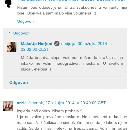
Nisam baš oduševljena, ali za svakodnevnu varijantu nije
loše. Očekivala sam malo više volumena. :)
Odgovori
Odgovori
MakeUp Ner(e)d
nedjelja, 30. ožujka 2014. u
22:32:00 CEST
Možda bi s dva sloja i volumen došao do izražaja ali ja
nikako ne volim nadograđivati maskaru. U svakom
slučaju-neloša :)
Odgovori
azzie
četvrtak, 27. ožujka 2014. u 20:49:00 CET
Izgleda baš dobro. Nisam probala :)
I ja ne volim prevlažne maskare. Ne smeta mi ni kad se
malo sasuši. I četkica se čini ok, čini mi se da je lako s njom
raditi. Sviđa mi se i efekt na trepavicama. Volim prirodan