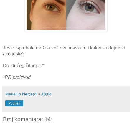
Jeste isprobale možda već ovu maskaru i kakvi su dojmovi
ako jeste?
Do idućeg čitanja :*
*PR proizvod
MakeUp Ner(e)d
u
18:04
Podijeli
Broj komentara: 14: