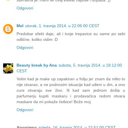
savršena je! meni se ovaj efekat najviše i dopada :))
Odgovori
Mel
utorak, 1. travnja 2014. u 22:06:00 CEST
Predobar efekt daje, ali i tvoje trepavice su same po sebi
odlične, koliko vidim :D
Odgovori
Beauty break by Ana
subota, 5. travnja 2014. u 18:12:00
CEST
Volim kad je make up zapakiran u foliju jer znam da nitko to
nije otvarao, a ne podnosim situacije kad uđem u dm, a ono
cure otvaraju sve živo. Ili kad sam jednom došla u
parfumerju kupiti maskaru i prodavačica redom otvara
maskare da mi pokaže četkice! Bože moj.
Odgovori
Anonimno
srijeda, 16. travnja 2014. u 22:51:00 CEST