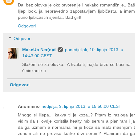
Da, bez olovke je oko otvorenije i nekako romantičnije.. Baš
lijep look, ja nepravedno zapostavljam ljubičastu, a imam
puno ljubičastih sjenila.. Bad girl!
Odgovori
Odgovori
MakeUp Ner(e)d
ponedjeljak, 10. lipnja 2013. u
14:43:00 CEST
Slažem se za olovku.. A hvala ti, hajde brzo se baci na
šminkanje :)
Odgovori
Anonimno
nedjelja, 9. lipnja 2013. u 15:58:00 CEST
Mnogo si lijepa... kakva ti je koza..? Pitam iz razloga jer
vidim da si ovdje koristila healty mix serum a planiram i ja
da ga uzmem a normalna mi je koza sa malo masnijom t
zonom ali ne previse..koliko drzi serum? Planiram da ga