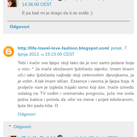
14:36:00 CEST
E pa baš mi je drago da ti se sviđa :)
Odgovori
http://life-travel-love-fashion.blogspot.com/
petak, 7.
lipnja 2013. u 19:23:00 CEST
Tebi i inače sve lijepo stoji tako da je ovo samo jedana boja
u nizu :* Ja inače obožavam ljubičastu sijenku. Imam braon
oči,i iako ljubičasta najbolje stoji zelenookim djevojkama, ja
je volim. A lak imam sličan, Essence i veoma je lijepa boja. A
proljeće nam je izgleda trajalo samo koji dan. Inače između
ostalog na TV vodim i vremensku prognozu, juče me srela
jedna bakica i počela da viče na mene i prijeti kišobranom,
ljuta što pada kiša :D
Odgovori
Odgovori