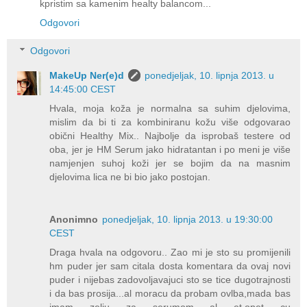
kpristim sa kamenim healty balancom...
Odgovori
Odgovori
MakeUp Ner(e)d
ponedjeljak, 10. lipnja 2013. u
14:45:00 CEST
Hvala, moja koža je normalna sa suhim djelovima,
mislim da bi ti za kombiniranu kožu više odgovarao
obični Healthy Mix.. Najbolje da isprobaš testere od
oba, jer je HM Serum jako hidratantan i po meni je više
namjenjen suhoj koži jer se bojim da na masnim
djelovima lica ne bi bio jako postojan.
Anonimno
ponedjeljak, 10. lipnja 2013. u 19:30:00
CEST
Draga hvala na odgovoru.. Zao mi je sto su promijenili
hm puder jer sam citala dosta komentara da ovaj novi
puder i nijebas zadovoljavajuci sto se tice dugotrajnosti
i da bas prosija...al moracu da probam ovlba,mada bas