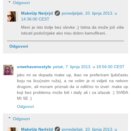
Odgovori
MakeUp Ner(e)d
ponedjeljak, 10. lipnja 2013. u
14:36:00 CEST
Meni je isto bolje bez olovke ;) Istina da može još više
isticati podočnjake ako nisu dobro kamuflirani..
Odgovori
orwehavenostyle
petak, 7. lipnja 2013. u 18:56:00 CEST
jako mi se dopada make up, ikao ne preferiram ljubičastu
boju na licu(osim ruža), a ne volim je ni vidjeti na nekom
drugom, ali moram priznati da si odlično to izvel- make up
koji bez problema može biti i daily ali i za izlazak :) SVIĐA
MI SE :)
Odgovori
Odgovori
MakeUp Ner(e)d
ponedjeljak, 10. lipnja 2013. u