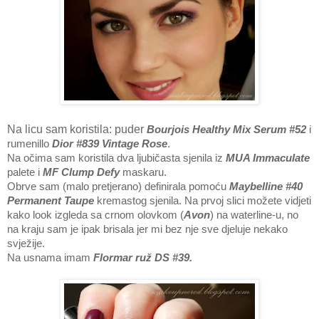
Na licu sam koristila: puder
Bourjois Healthy Mix Serum #52
i
rumenillo
Dior #839 Vintage Rose
.
Na očima sam koristila dva ljubičasta sjenila iz
MUA Immaculate
palete i
MF Clump Defy
maskaru.
Obrve sam (malo pretjerano) definirala pomoću
Maybelline
#40
Permanent Taupe
kremastog sjenila. Na prvoj slici možete vidjeti
kako look izgleda sa crnom olovkom (
Avon
) na waterline-u, no
na kraju sam je ipak brisala jer mi bez nje sve djeluje nekako
svježije.
Na usnama imam
Flormar ruž DS #39.