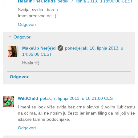
HeadInTheClouds
petak, 7. lipnja 2013. u 18:06:00 CEST
Svidja, svidja...bas :)
Imas predivne oci :)
Odgovori
Odgovori
MakeUp Ner(e)d
ponedjeljak, 10. lipnja 2013. u
14:35:00 CEST
Hvala ti:)
Odgovori
WildChild
petak, 7. lipnja 2013. u 18:21:00 CEST
i meni se look više sviđa bez crne olovke :) volim ljubičastu
na očima, ali ne nosim ju često jer imam filing da mi još više
istakne tamne podočnjake.
Odgovori