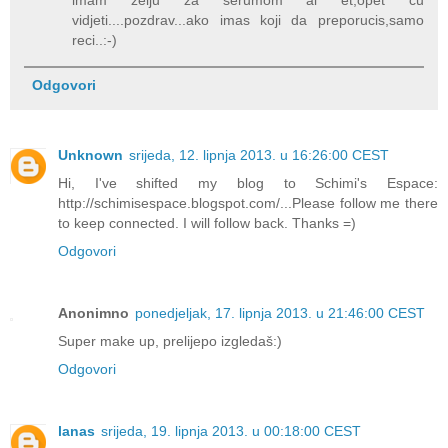
imam zelju za serumom al et,opet cu
vidjeti....pozdrav...ako imas koji da preporucis,samo
reci..:-)
Odgovori
Unknown
srijeda, 12. lipnja 2013. u 16:26:00 CEST
Hi, I've shifted my blog to Schimi's Espace:
http://schimisespace.blogspot.com/...Please follow me there
to keep connected. I will follow back. Thanks =)
Odgovori
Anonimno
ponedjeljak, 17. lipnja 2013. u 21:46:00 CEST
Super make up, prelijepo izgledaš:)
Odgovori
lanas
srijeda, 19. lipnja 2013. u 00:18:00 CEST