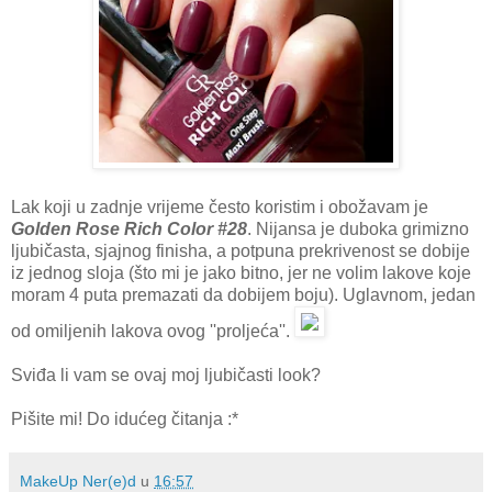
Lak koji u zadnje vrijeme često koristim i obožavam je
Golden Rose Rich Color #28
. Nijansa je duboka grimizno
ljubičasta, sjajnog finisha, a potpuna prekrivenost se dobije
iz jednog sloja (što mi je jako bitno, jer ne volim lakove koje
moram 4 puta premazati da dobijem boju). Uglavnom, jedan
od omiljenih lakova ovog ''proljeća''.
Sviđa li vam se ovaj moj ljubičasti look?
Pišite mi! Do idućeg čitanja :*
MakeUp Ner(e)d
u
16:57