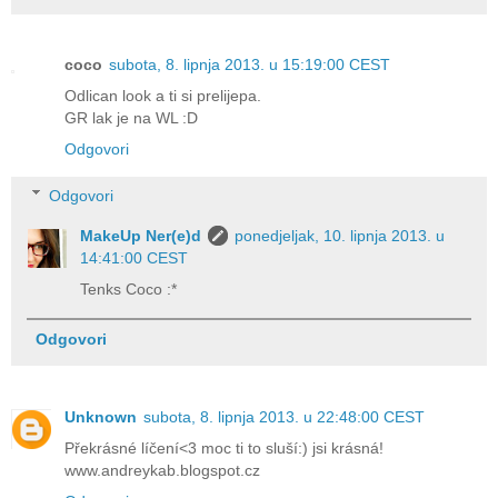
coco
subota, 8. lipnja 2013. u 15:19:00 CEST
Odlican look a ti si prelijepa.
GR lak je na WL :D
Odgovori
Odgovori
MakeUp Ner(e)d
ponedjeljak, 10. lipnja 2013. u
14:41:00 CEST
Tenks Coco :*
Odgovori
Unknown
subota, 8. lipnja 2013. u 22:48:00 CEST
Překrásné líčení<3 moc ti to sluší:) jsi krásná!
www.andreykab.blogspot.cz