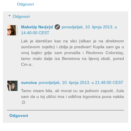
Odgovori
Odgovori
MakeUp Ner(e)d
ponedjeljak, 10. lipnja 2013. u
14:40:00 CEST
Lak je identičan kao na slici (slikan je na direktnom
sunčevom svjetlu) i zbilja je predivan! Kupila sam ga u
onoj bajtici gdje sam pronašla i Revlonov Colorstay,
tamo malo dalje iza Benetona na lijevoj obali, pored
Cm-a..
suncica
ponedjeljak, 10. lipnja 2013. u 21:48:00 CEST
Tamo nisam bila, ali morat cu se jednom zaputit...čula
sam da u toj uličici ima i odlična trgovinica puna nakita
:D
Odgovori