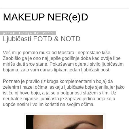
MAKEUP NER(e)D
petak, lipnja 07, 2013
Ljubičasti FOTD & NOTD
Već mi je pomalo muka od Mostara i neprestane kiše
Zaobišlo ga je ono najljepše godišnje doba kad ovdje lipe
mirišu da ti srce stane. Pokušavam otjerati sivilo ljubičastim
bojama, zato vam danas tipkam jedan ljubičasti post.
Poznato je pravilo (iz kruga komplementarnih boja) da
zelenim i hazel očima laskaju ljubičaste boje sjenila jer jako
ističu njihovu boju, a ja se u potpunosti slažem s tim. Uz
neutralne nijanse ljubičasta je zapravo jedina boja koju
uopće nosim i volim koristiti na svojim očima.