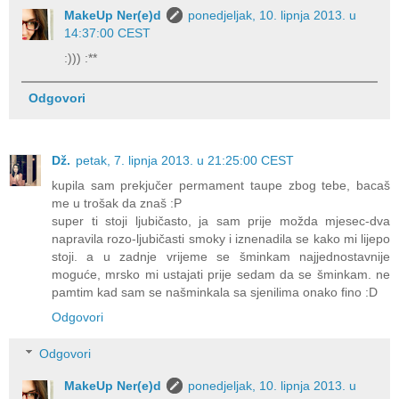
MakeUp Ner(e)d
ponedjeljak, 10. lipnja 2013. u
14:37:00 CEST
:))) :**
Odgovori
Dž.
petak, 7. lipnja 2013. u 21:25:00 CEST
kupila sam prekjučer permament taupe zbog tebe, bacaš
me u trošak da znaš :P
super ti stoji ljubičasto, ja sam prije možda mjesec-dva
napravila rozo-ljubičasti smoky i iznenadila se kako mi lijepo
stoji. a u zadnje vrijeme se šminkam najjednostavnije
moguće, mrsko mi ustajati prije sedam da se šminkam. ne
pamtim kad sam se našminkala sa sjenilima onako fino :D
Odgovori
Odgovori
MakeUp Ner(e)d
ponedjeljak, 10. lipnja 2013. u